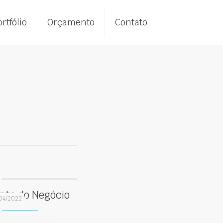
rtfólio
Orçamento
Contato
nto do Negócio
04/2022