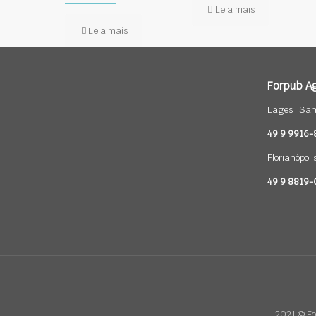
Leia mais
Leia mais
Forpub Ag
Lages . San
49 9 9916
Florianópoli
49 9 8819
2021 © Fo