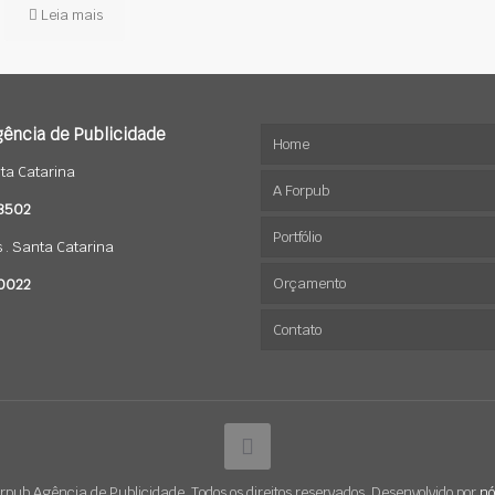
Leia mais
ência de Publicidade
Home
ta Catarina
A Forpub
-8502
Portfólio
s . Santa Catarina
Orçamento
Marcas
-0022
Contato
Sites
Mídias Sociais
Jobs
rpub Agência de Publicidade. Todos os direitos reservados. Desenvolvido por
nó