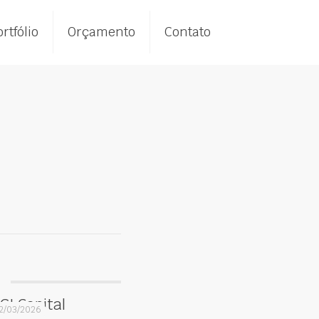
rtfólio
Orçamento
Contato
GI Capital
2/03/2026