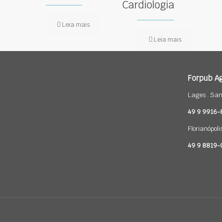
Cardiologia
Leia mais
Leia mais
Forpub Ag
Lages . San
49 9 9916
Florianópoli
49 9 8819