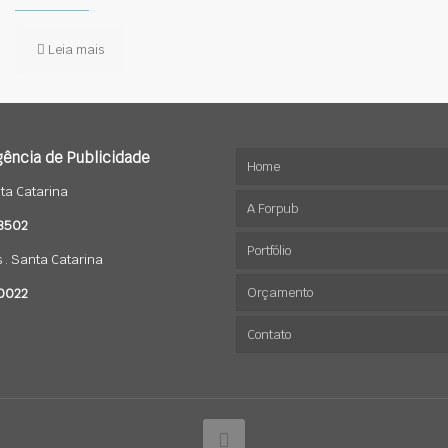
Leia mais
ência de Publicidade
Home
ta Catarina
A Forpub
-8502
Portfólio
s . Santa Catarina
Orçamento
Marcas
-0022
Contato
Sites
Mídias Sociais
Jobs