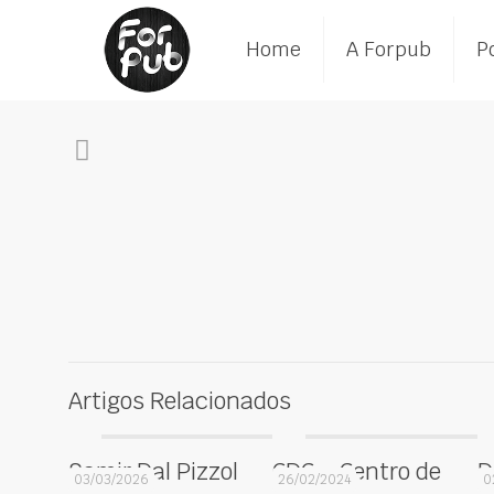
Home
A Forpub
Po
Artigos Relacionados
Samir Dal Pizzol
CDC – Centro de
D
03/03/2026
26/02/2024
0