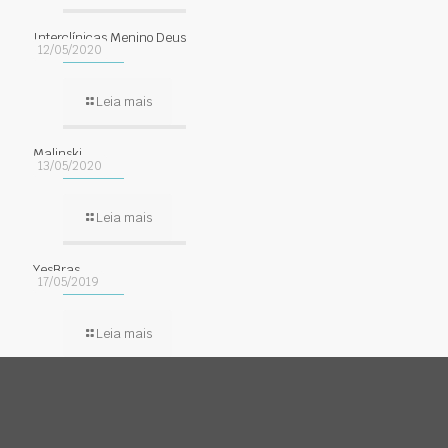
Interclínicas Menino Deus
12/05/2020
Leia mais
Malinski
13/05/2020
Leia mais
YesBras
17/05/2019
Leia mais