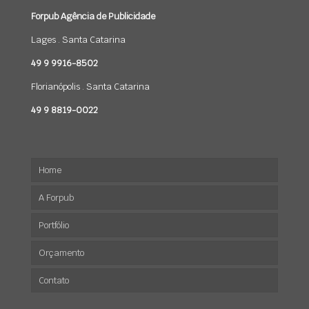
Forpub Agência de Publicidade
Lages . Santa Catarina
49 9 9916-8502
Florianópolis . Santa Catarina
49 9 8819-0022
Home
A Forpub
Portfólio
Orçamento
Marcas
Contato
Sites
Mídias Sociais